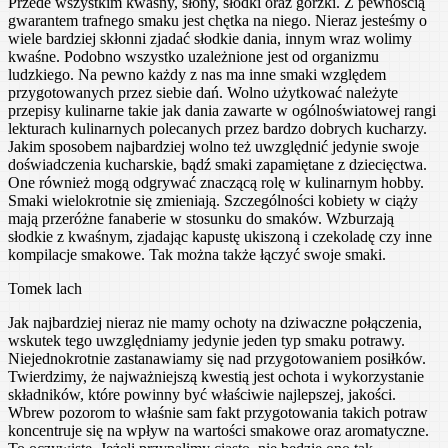
Przede wszystkim kwaśny, słony, słodki oraz gorzki. Z pewnością
gwarantem trafnego smaku jest chętka na niego. Nieraz jesteśmy o
wiele bardziej skłonni zjadać słodkie dania, innym wraz wolimy
kwaśne. Podobno wszystko uzależnione jest od organizmu
ludzkiego. Na pewno każdy z nas ma inne smaki względem
przygotowanych przez siebie dań. Wolno użytkować należyte
przepisy kulinarne takie jak dania zawarte w ogólnoświatowej rangi
lekturach kulinarnych polecanych przez bardzo dobrych kucharzy.
Jakim sposobem najbardziej wolno też uwzględnić jedynie swoje
doświadczenia kucharskie, bądź smaki zapamiętane z dziecięctwa.
One również mogą odgrywać znaczącą rolę w kulinarnym hobby.
Smaki wielokrotnie się zmieniają. Szczególności kobiety w ciąży
mają przeróżne fanaberie w stosunku do smaków. Wzburzają
słodkie z kwaśnym, zjadając kapustę ukiszoną i czekoladę czy inne
kompilacje smakowe. Tak można także łączyć swoje smaki.
Tomek lach
Jak najbardziej nieraz nie mamy ochoty na dziwaczne połączenia,
wskutek tego uwzględniamy jedynie jeden typ smaku potrawy.
Niejednokrotnie zastanawiamy się nad przygotowaniem posiłków.
Twierdzimy, że najważniejszą kwestią jest ochota i wykorzystanie
składników, które powinny być właściwie najlepszej, jakości.
Wbrew pozorom to właśnie sam fakt przygotowania takich potraw
koncentruje się na wpływ na wartości smakowe oraz aromatyczne.