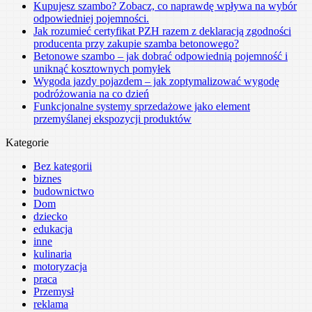
Kupujesz szambo? Zobacz, co naprawdę wpływa na wybór
odpowiedniej pojemności.
Jak rozumieć certyfikat PZH razem z deklaracją zgodności
producenta przy zakupie szamba betonowego?
Betonowe szambo – jak dobrać odpowiednią pojemność i
uniknąć kosztownych pomyłek
Wygoda jazdy pojazdem – jak zoptymalizować wygodę
podróżowania na co dzień
Funkcjonalne systemy sprzedażowe jako element
przemyślanej ekspozycji produktów
Kategorie
Bez kategorii
biznes
budownictwo
Dom
dziecko
edukacja
inne
kulinaria
motoryzacja
praca
Przemysł
reklama