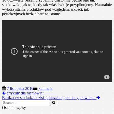
To oczywiste. Jeżeli przypalimy ciasto, nie będzie ono tak
smakowało, jak to, kiedy tak właściwie je przypilnujemy. Naturalnie
wykorzystanie produktów pod względem, jakości, jak
perfekcyjnych będzie bardzo istotne.
7 listopada 2016
kulinaria
artykuły dla niemowląt
Bardzo często ludzie dzisiaj potrzebują pomocy prawnika.
Ostatnie wpisy