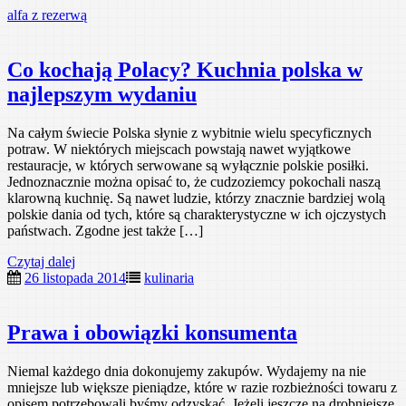
Przejdź
alfa z rezerwą
do
treści
Co kochają Polacy? Kuchnia polska w
najlepszym wydaniu
Na całym świecie Polska słynie z wybitnie wielu specyficznych
potraw. W niektórych miejscach powstają nawet wyjątkowe
restauracje, w których serwowane są wyłącznie polskie posiłki.
Jednoznacznie można opisać to, że cudzoziemcy pokochali naszą
klarowną kuchnię. Są nawet ludzie, którzy znacznie bardziej wolą
polskie dania od tych, które są charakterystyczne w ich ojczystych
państwach. Zgodne jest także […]
Czytaj dalej
26 listopada 2014
kulinaria
Prawa i obowiązki konsumenta
Niemal każdego dnia dokonujemy zakupów. Wydajemy na nie
mniejsze lub większe pieniądze, które w razie rozbieżności towaru z
opisem potrzebowali byśmy odzyskać. Jeżeli jeszcze na drobniejsze