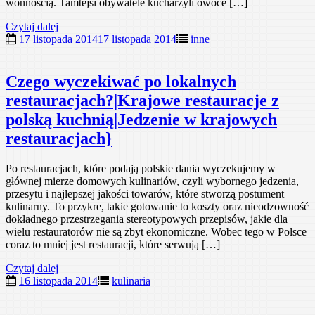
wonnością. Tamtejsi obywatele kucharzyli owoce […]
Czytaj dalej
17 listopada 2014
17 listopada 2014
inne
Czego wyczekiwać po lokalnych
restauracjach?|Krajowe restauracje z
polską kuchnią|Jedzenie w krajowych
restauracjach}
Po restauracjach, które podają polskie dania wyczekujemy w
głównej mierze domowych kulinariów, czyli wybornego jedzenia,
przesytu i najlepszej jakości towarów, które stworzą postument
kulinarny. To przykre, takie gotowanie to koszty oraz nieodzowność
dokładnego przestrzegania stereotypowych przepisów, jakie dla
wielu restauratorów nie są zbyt ekonomiczne. Wobec tego w Polsce
coraz to mniej jest restauracji, które serwują […]
Czytaj dalej
16 listopada 2014
kulinaria