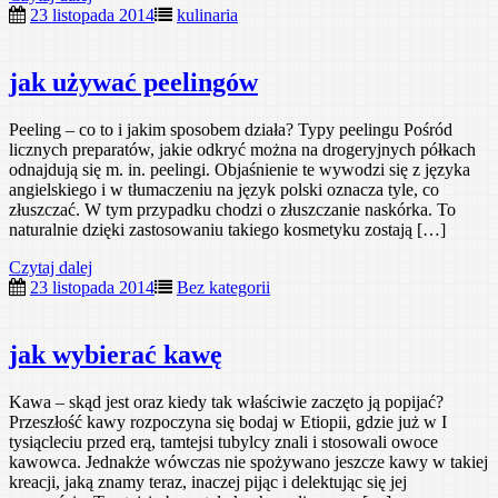
23 listopada 2014
kulinaria
jak używać peelingów
Peeling – co to i jakim sposobem działa? Typy peelingu Pośród
licznych preparatów, jakie odkryć można na drogeryjnych półkach
odnajdują się m. in. peelingi. Objaśnienie te wywodzi się z języka
angielskiego i w tłumaczeniu na język polski oznacza tyle, co
złuszczać. W tym przypadku chodzi o złuszczanie naskórka. To
naturalnie dzięki zastosowaniu takiego kosmetyku zostają […]
Czytaj dalej
23 listopada 2014
Bez kategorii
jak wybierać kawę
Kawa – skąd jest oraz kiedy tak właściwie zaczęto ją popijać?
Przeszłość kawy rozpoczyna się bodaj w Etiopii, gdzie już w I
tysiącleciu przed erą, tamtejsi tubylcy znali i stosowali owoce
kawowca. Jednakże wówczas nie spożywano jeszcze kawy w takiej
kreacji, jaką znamy teraz, inaczej pijąc i delektując się jej