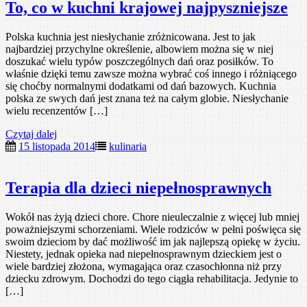
To, co w kuchni krajowej najpyszniejsze
Polska kuchnia jest niesłychanie zróżnicowana. Jest to jak
najbardziej przychylne określenie, albowiem można się w niej
doszukać wielu typów poszczególnych dań oraz posiłków. To
właśnie dzięki temu zawsze można wybrać coś innego i różniącego
się choćby normalnymi dodatkami od dań bazowych. Kuchnia
polska ze swych dań jest znana też na całym globie. Niesłychanie
wielu recenzentów […]
Czytaj dalej
15 listopada 2014
kulinaria
Terapia dla dzieci niepełnosprawnych
Wokół nas żyją dzieci chore. Chore nieuleczalnie z więcej lub mniej
poważniejszymi schorzeniami. Wiele rodziców w pełni poświęca się
swoim dzieciom by dać możliwość im jak najlepszą opiekę w życiu.
Niestety, jednak opieka nad niepełnosprawnym dzieckiem jest o
wiele bardziej złożona, wymagająca oraz czasochłonna niż przy
dziecku zdrowym. Dochodzi do tego ciągła rehabilitacja. Jedynie to
[…]